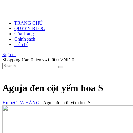
TRANG CHỦ
QUEEN BLOG
Cửa Hàng
Chính sách
Liên hệ
Sign in
Shopping Cart
0 items
-
0,000 VND
0
Aguja đen cột yếm hoa S
Home
CỬA HÀNG
...
Aguja đen cột yếm hoa S