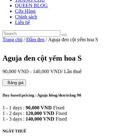
QUEEN BLOG
Cửa Hàng
Chính sách
Liên hệ
Trang chủ
/
Đầm đen
/ Aguja đen cột yếm hoa S
Aguja đen cột yếm hoa S
90,000
VND
-
140,000
VND
/ Lần thuê
Bảng giá
Day based pricing : Aguja hồng/đen/trắng 90
1 - 1 days :
90,000
VND
Fixed
1 - 2 days :
120,000
VND
Fixed
1 - 3 days :
140,000
VND
Fixed
NGÀY THUÊ