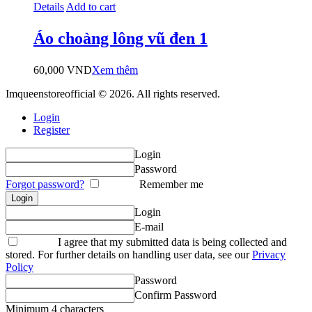
Details
Add to cart
Áo choàng lông vũ đen 1
60,000
VND
Xem thêm
Imqueenstoreofficial © 2026. All rights reserved.
Login
Register
Login
Password
Forgot password?
Remember me
Login
E-mail
I agree that my submitted data is being collected and
stored. For further details on handling user data, see our
Privacy
Policy
Password
Confirm Password
Minimum 4 characters