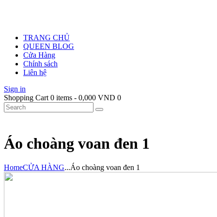
TRANG CHỦ
QUEEN BLOG
Cửa Hàng
Chính sách
Liên hệ
Sign in
Shopping Cart
0 items
-
0,000 VND
0
Áo choàng voan đen 1
Home
CỬA HÀNG
...
Áo choàng voan đen 1