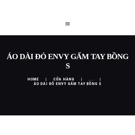
TRANG CHỦ
QUEEN BLOG
CỬA HÀNG
CHÍNH SÁCH
LIÊN HỆ
ÁO DÀI ĐỎ ENVY GẤM TAY BỒNG
S
HOME
CỬA HÀNG
...
ÁO DÀI ĐỎ ENVY GẤM TAY BỒNG S