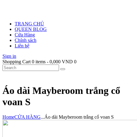
TRANG CHỦ
QUEEN BLOG
Cửa Hàng
Chính sách
Liên hệ
Sign in
Shopping Cart
0 items
-
0,000 VND
0
Áo dài Mayberoom trắng cổ
voan S
Home
CỬA HÀNG
...
Áo dài Mayberoom trắng cổ voan S