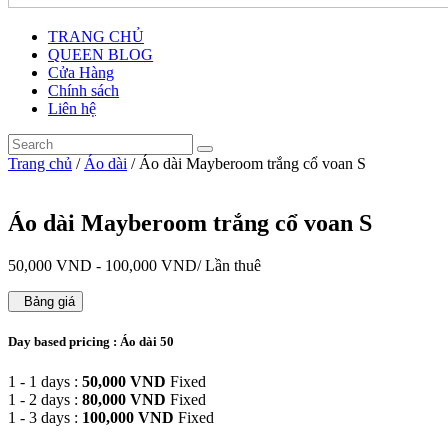
TRANG CHỦ
QUEEN BLOG
Cửa Hàng
Chính sách
Liên hệ
Trang chủ
/
Áo dài
/ Áo dài Mayberoom trắng cổ voan S
Áo dài Mayberoom trắng cổ voan S
50,000
VND
-
100,000
VND
/ Lần thuê
Bảng giá
Day based pricing : Áo dài 50
1 - 1 days :
50,000
VND
Fixed
1 - 2 days :
80,000
VND
Fixed
1 - 3 days :
100,000
VND
Fixed