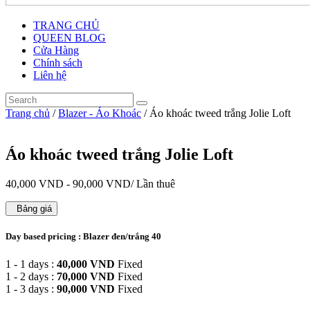
TRANG CHỦ
QUEEN BLOG
Cửa Hàng
Chính sách
Liên hệ
Trang chủ
/
Blazer - Áo Khoác
/ Áo khoác tweed trắng Jolie Loft
Áo khoác tweed trắng Jolie Loft
40,000
VND
-
90,000
VND
/ Lần thuê
Bảng giá
Day based pricing : Blazer đen/trắng 40
1 - 1 days :
40,000
VND
Fixed
1 - 2 days :
70,000
VND
Fixed
1 - 3 days :
90,000
VND
Fixed