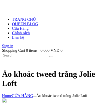
TRANG CHỦ
QUEEN BLOG
Cửa Hàng
Chính sách
Liên hệ
Sign in
Shopping Cart
0 items
-
0,000 VND
0
Áo khoác tweed trắng Jolie
Loft
Home
CỬA HÀNG
...
Áo khoác tweed trắng Jolie Loft