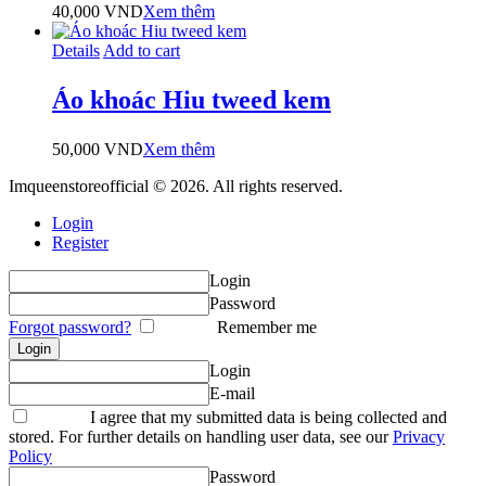
40,000
VND
Xem thêm
Details
Add to cart
Áo khoác Hiu tweed kem
50,000
VND
Xem thêm
Imqueenstoreofficial © 2026. All rights reserved.
Login
Register
Login
Password
Forgot password?
Remember me
Login
E-mail
I agree that my submitted data is being collected and
stored. For further details on handling user data, see our
Privacy
Policy
Password