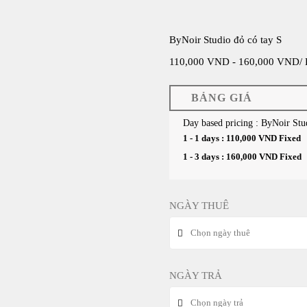
ByNoir Studio đỏ có tay S
110,000
VND
-
160,000
VND
/
BẢNG GIÁ
Day based pricing : ByNoir Stu
1 - 1 days :
110,000
VND
Fixed
1 - 3 days :
160,000
VND
Fixed
NGÀY THUÊ
NGÀY TRẢ