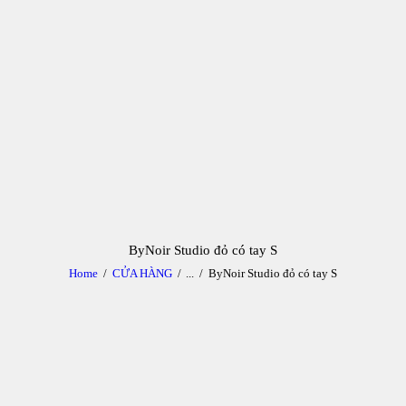
TRANG CHỦ
QUEEN BLOG
CỬA HÀNG
CHÍNH SÁCH
LIÊN HỆ
ByNoir Studio đỏ có tay S
Home
CỬA HÀNG
...
ByNoir Studio đỏ có tay S