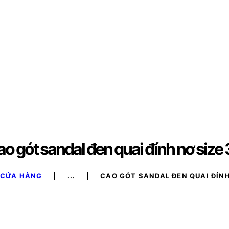
o gót sandal đen quai đính nơ size
CỬA HÀNG
...
CAO GÓT SANDAL ĐEN QUAI ĐÍNH