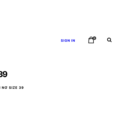
0
SIGN IN
 39
 NƠ SIZE 39