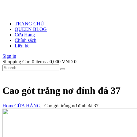
TRANG CHỦ
QUEEN BLOG
Cửa Hàng
Chính sách
Liên hệ
Sign in
Shopping Cart
0 items
-
0,000 VND
0
Cao gót trắng nơ đính đá 37
Home
CỬA HÀNG
...
Cao gót trắng nơ đính đá 37