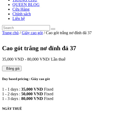
QUEEN BLOG
Cửa Hàng
Chính sách
Liên hệ
Trang chủ
/
Giày cao gót
/ Cao gót trắng nơ đính đá 37
Cao gót trắng nơ đính đá 37
35,000
VND
-
80,000
VND
/ Lần thuê
Bảng giá
Day based pricing : Giày cao gót
1 - 1 days :
35,000
VND
Fixed
1 - 2 days :
50,000
VND
Fixed
1 - 3 days :
80,000
VND
Fixed
NGÀY THUÊ