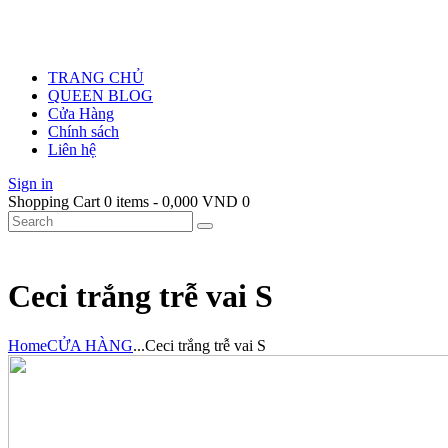
TRANG CHỦ
QUEEN BLOG
Cửa Hàng
Chính sách
Liên hệ
Sign in
Shopping Cart
0 items
-
0,000 VND
0
Ceci trắng trễ vai S
Home
CỬA HÀNG
...
Ceci trắng trễ vai S