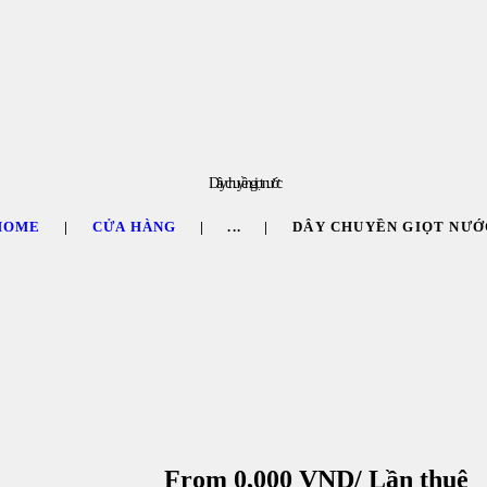
TRANG CHỦ
QUEEN BLOG
CỬA HÀNG
Dây chuyền giọt nước
CHÍNH SÁCH
HOME
CỬA HÀNG
...
DÂY CHUYỀN GIỌT NƯỚ
LIÊN HỆ
From
0,000
VND
/ Lần thuê