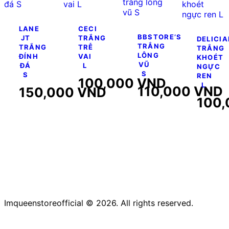
LANE
CECI
BBSTORE’S
JT
TRẮNG
DELICIA
TRẮNG
TRẮNG
TRỄ
TRẮNG
LÔNG
ĐÍNH
VAI
KHOÉT
VŨ
ĐÁ
L
NGỰC
S
S
REN
100,000
VND
L
110,000
VND
150,000
VND
100
Imqueenstoreofficial © 2026. All rights reserved.