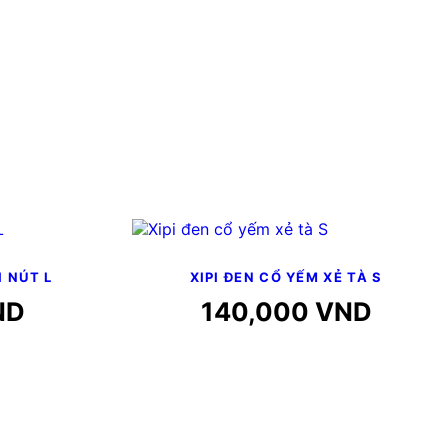
 NÚT L
XIPI ĐEN CỔ YẾM XẺ TÀ S
ND
140,000
VND