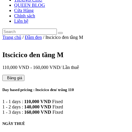
QUEEN BLOG
Cửa Hàng
Chính sách
Liên hệ
Trang chủ
/
Đầm đen
/ Itscicico đen tầng M
Itscicico đen tầng M
110,000
VND
-
160,000
VND
/ Lần thuê
Bảng giá
Day based pricing : Itscicico đen/ trắng 110
1 - 1 days :
110,000
VND
Fixed
1 - 2 days :
140,000
VND
Fixed
1 - 3 days :
160,000
VND
Fixed
NGÀY THUÊ