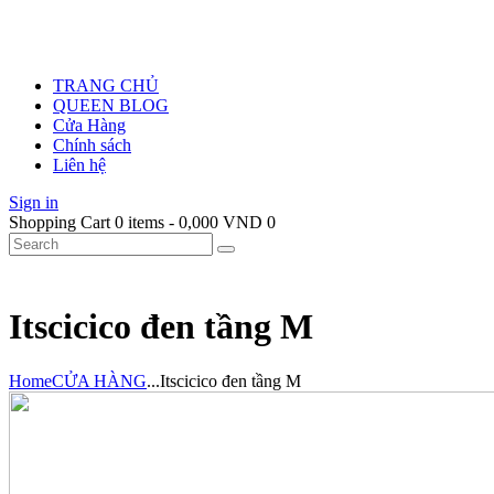
TRANG CHỦ
QUEEN BLOG
Cửa Hàng
Chính sách
Liên hệ
Sign in
Shopping Cart
0 items
-
0,000 VND
0
Itscicico đen tầng M
Home
CỬA HÀNG
...
Itscicico đen tầng M