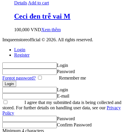
Details
Add to cart
Ceci đen trễ vai M
100,000
VND
Xem thêm
Imqueenstoreofficial © 2026. All rights reserved.
Login
Register
Login
Password
Forgot password?
Remember me
Login
E-mail
I agree that my submitted data is being collected and
stored. For further details on handling user data, see our
Privacy
Policy
Password
Confirm Password
Minimum 4 characters