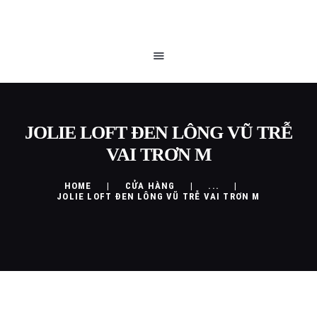
TRANG CHỦ
JOLIE LOFT ĐEN LÔNG VŨ TRỄ
QUEEN BLOG
VAI TRƠN M
CỬA HÀNG
HOME
CỬA HÀNG
...
CHÍNH SÁCH
JOLIE LOFT ĐEN LÔNG VŨ TRỄ VAI TRƠN M
LIÊN HỆ