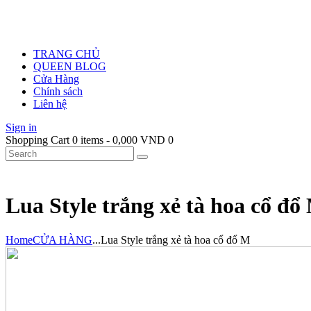
TRANG CHỦ
QUEEN BLOG
Cửa Hàng
Chính sách
Liên hệ
Sign in
Shopping Cart
0 items
-
0,000 VND
0
Lua Style trắng xẻ tà hoa cổ đổ
Home
CỬA HÀNG
...
Lua Style trắng xẻ tà hoa cổ đổ M