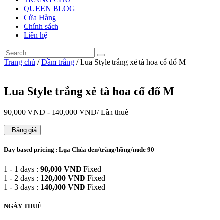
QUEEN BLOG
Cửa Hàng
Chính sách
Liên hệ
Trang chủ
/
Đầm trắng
/ Lua Style trắng xẻ tà hoa cổ đổ M
Lua Style trắng xẻ tà hoa cổ đổ M
90,000
VND
-
140,000
VND
/ Lần thuê
Bảng giá
Day based pricing : Lụa Chúa đen/trắng/hồng/nude 90
1 - 1 days :
90,000
VND
Fixed
1 - 2 days :
120,000
VND
Fixed
1 - 3 days :
140,000
VND
Fixed
NGÀY THUÊ