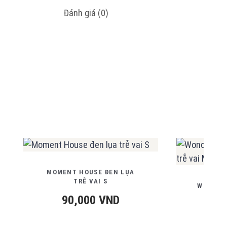
Đánh giá (0)
MOMENT HOUSE ĐEN LỤA
TRỄ VAI S
WONDER 
PHỐI
90,000
VND
12