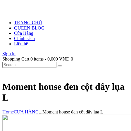
TRANG CHỦ
QUEEN BLOG
Cửa Hàng
Chính sách
Liên hệ
Sign in
Shopping Cart
0 items
-
0,000 VND
0
Moment house đen cột dây lụa
L
Home
CỬA HÀNG
...
Moment house đen cột dây lụa L