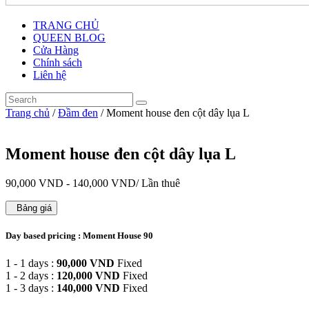
TRANG CHỦ
QUEEN BLOG
Cửa Hàng
Chính sách
Liên hệ
Trang chủ
/
Đầm đen
/ Moment house đen cột dây lụa L
Moment house đen cột dây lụa L
90,000
VND
-
140,000
VND
/ Lần thuê
Bảng giá
Day based pricing : Moment House 90
1 - 1 days :
90,000
VND
Fixed
1 - 2 days :
120,000
VND
Fixed
1 - 3 days :
140,000
VND
Fixed