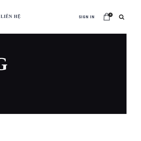
0
LIÊN HỆ
SIGN IN
G