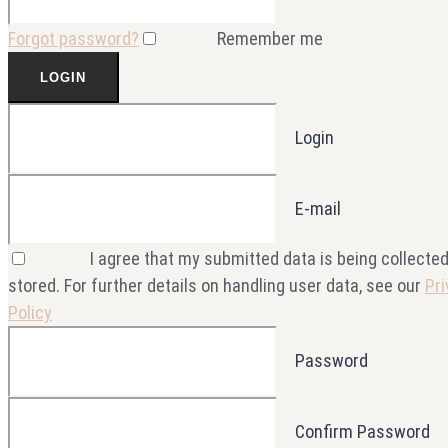
Forgot password?
Remember me
Login
E-mail
I agree that my submitted data is being collecte
stored. For further details on handling user data, see our
Pr
Policy
Password
Confirm Password