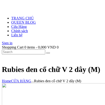
TRANG CHỦ
QUEEN BLOG
Cửa Hàng
Chính sách
Liên hệ
Sign in
Shopping Cart
0 items
-
0,000 VND
0
Rubies đen cổ chữ V 2 dây (M)
Home
CỬA HÀNG
...
Rubies đen cổ chữ V 2 dây (M)