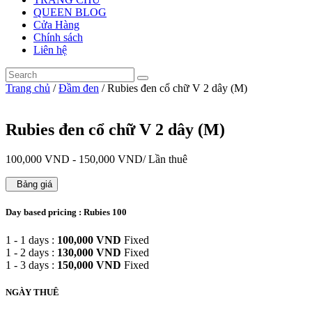
QUEEN BLOG
Cửa Hàng
Chính sách
Liên hệ
Trang chủ
/
Đầm đen
/ Rubies đen cổ chữ V 2 dây (M)
Rubies đen cổ chữ V 2 dây (M)
100,000
VND
-
150,000
VND
/ Lần thuê
Bảng giá
Day based pricing : Rubies 100
1 - 1 days :
100,000
VND
Fixed
1 - 2 days :
130,000
VND
Fixed
1 - 3 days :
150,000
VND
Fixed
NGÀY THUÊ