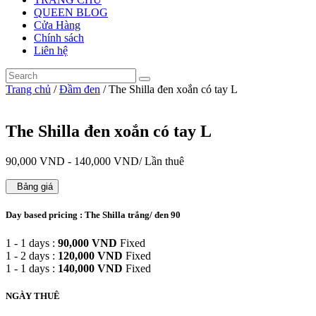
QUEEN BLOG
Cửa Hàng
Chính sách
Liên hệ
Trang chủ
/
Đầm đen
/ The Shilla đen xoắn có tay L
The Shilla đen xoắn có tay L
90,000
VND
-
140,000
VND
/ Lần thuê
Bảng giá
Day based pricing : The Shilla trắng/ đen 90
1 - 1 days :
90,000
VND
Fixed
1 - 2 days :
120,000
VND
Fixed
1 - 1 days :
140,000
VND
Fixed
NGÀY THUÊ