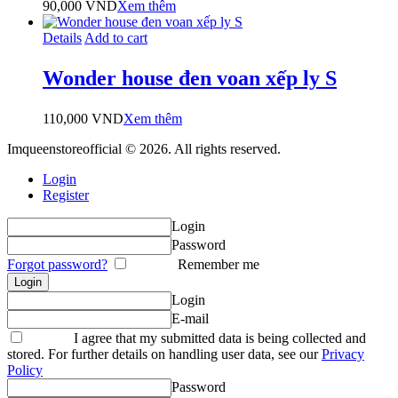
90,000
VND
Xem thêm
Details
Add to cart
Wonder house đen voan xếp ly S
110,000
VND
Xem thêm
Imqueenstoreofficial © 2026. All rights reserved.
Login
Register
Login
Password
Forgot password?
Remember me
Login
E-mail
I agree that my submitted data is being collected and
stored. For further details on handling user data, see our
Privacy
Policy
Password