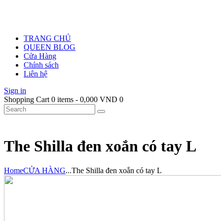
TRANG CHỦ
QUEEN BLOG
Cửa Hàng
Chính sách
Liên hệ
Sign in
Shopping Cart
0 items
-
0,000 VND
0
The Shilla đen xoắn có tay L
Home
CỬA HÀNG
...
The Shilla đen xoắn có tay L