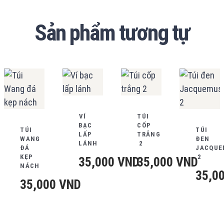
Sản phẩm tương tự
VÍ
TÚI
BẠC
CỐP
TÚI
TÚI
LẤP
TRẮNG
WANG
ĐEN
LÁNH
2
ĐÁ
JACQUE
KẸP
2
35,000
VND
35,000
VND
NÁCH
35,0
35,000
VND