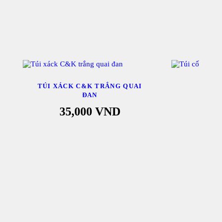
TÚI XÁCK C&K TRẮNG QUAI
TÚI
ĐAN
35
35,000
VND