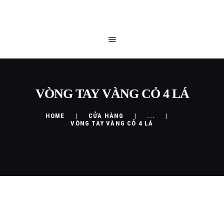
TRANG CHỦ
QUEEN BLOG
CỬA HÀNG
CHÍNH SÁCH
LIÊN HỆ
VÒNG TAY VÀNG CỎ 4 LÁ
HOME
CỬA HÀNG
...
VÒNG TAY VÀNG CỎ 4 LÁ