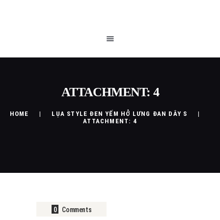
TRANG CHỦ
QUEEN BLOG
CỬA HÀNG
CHÍNH SÁCH
LIÊN HỆ
ATTACHMENT: 4
HOME
LỤA STYLE ĐEN YẾM HỞ LƯNG ĐAN DÂY S
ATTACHMENT: 4
0
Comments