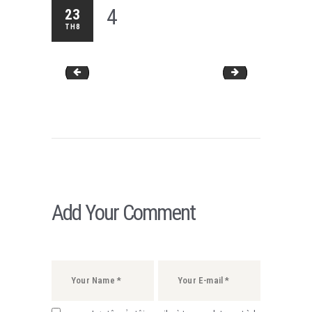
4
23
TH8
3
5
Add Your Comment