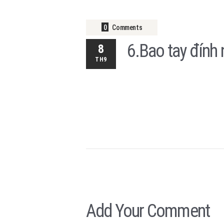
0
Comments
6.Bao tay đính
8
TH9
Add Your Comment