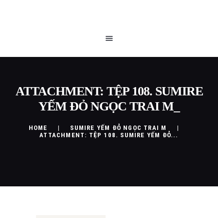
TRANG CHỦ
QUEEN BLOG
CỬA HÀNG
CHÍNH SÁCH
LIÊN HỆ
ATTACHMENT: TỆP 108. SUMIRE
YẾM ĐỎ NGỌC TRAI M_
HOME
SUMIRE YẾM ĐỎ NGỌC TRAI M
ATTACHMENT: TỆP 108. SUMIRE YẾM ĐỎ...