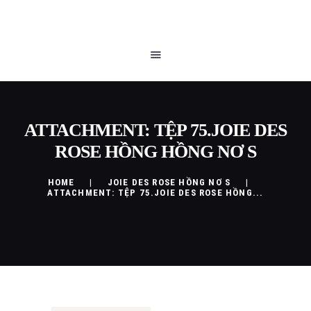
TRANG CHỦ
QUEEN BLOG
CỬA HÀNG
CHÍNH SÁCH
LIÊN HỆ
ATTACHMENT: TỆP 75.JOIE DES
ROSE HỒNG HỒNG NƠ S
HOME
JOIE DES ROSE HỒNG NƠ S
ATTACHMENT: TỆP 75.JOIE DES ROSE HỒNG...