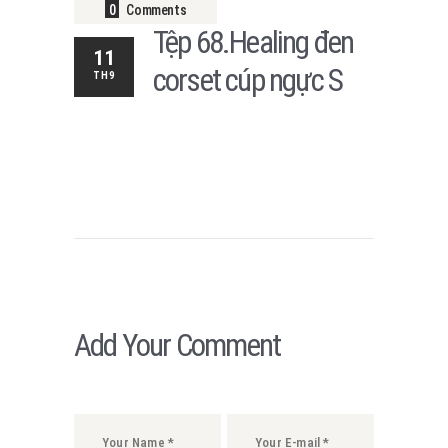
0
Comments
Tệp 68.Healing đen
11
corset cúp ngực S
TH9
Add Your Comment