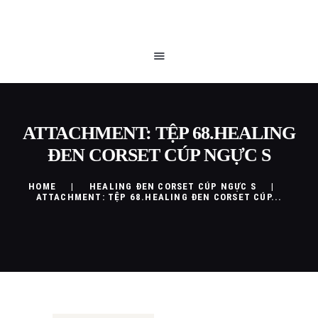
TRANG CHỦ
QUEEN BLOG
CỬA HÀNG
CHÍNH SÁCH
LIÊN HỆ
ATTACHMENT: TỆP 68.HEALING
ĐEN CORSET CÚP NGỰC S
HOME
HEALING ĐEN CORSET CÚP NGỰC S
ATTACHMENT: TỆP 68.HEALING ĐEN CORSET CÚP...