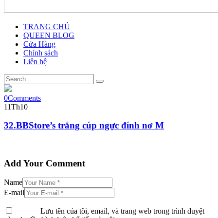
TRANG CHỦ
QUEEN BLOG
Cửa Hàng
Chính sách
Liên hệ
0
Comments
11
Th10
32.BBStore’s trắng cúp ngực đính nơ M
Add Your Comment
Name
E-mail
Lưu tên của tôi, email, và trang web trong trình duyệt