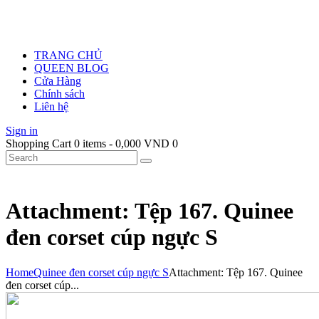
TRANG CHỦ
QUEEN BLOG
Cửa Hàng
Chính sách
Liên hệ
Sign in
Shopping Cart
0 items
-
0,000 VND
0
Attachment: Tệp 167. Quinee
đen corset cúp ngực S
Home
Quinee đen corset cúp ngực S
Attachment: Tệp 167. Quinee
đen corset cúp...