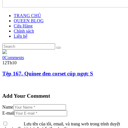
TRANG CHỦ
QUEEN BLOG
Cửa Hàng
Chính sách
Liên hệ
0
Comments
12
Th10
Tệp 167. Quinee đen corset cúp ngực S
Add Your Comment
Name
E-mail
Lưu tên của tôi, email, và trang web trong trình duyệt