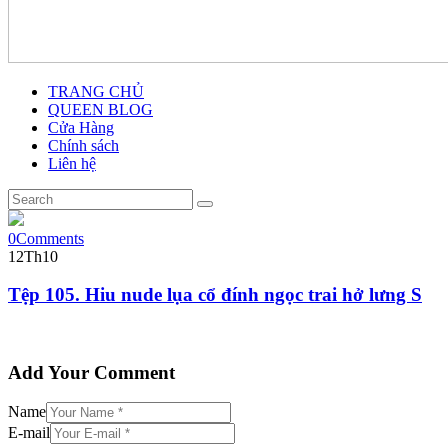
TRANG CHỦ
QUEEN BLOG
Cửa Hàng
Chính sách
Liên hệ
0
Comments
12
Th10
Tệp 105. Hiu nude lụa cổ đính ngọc trai hở lưng S
Add Your Comment
Name
E-mail