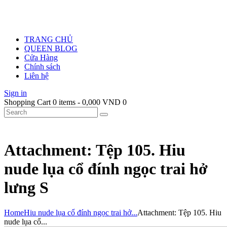
TRANG CHỦ
QUEEN BLOG
Cửa Hàng
Chính sách
Liên hệ
Sign in
Shopping Cart
0 items
-
0,000 VND
0
Attachment: Tệp 105. Hiu
nude lụa cổ đính ngọc trai hở
lưng S
Home
Hiu nude lụa cổ đính ngọc trai hở...
Attachment: Tệp 105. Hiu
nude lụa cổ...