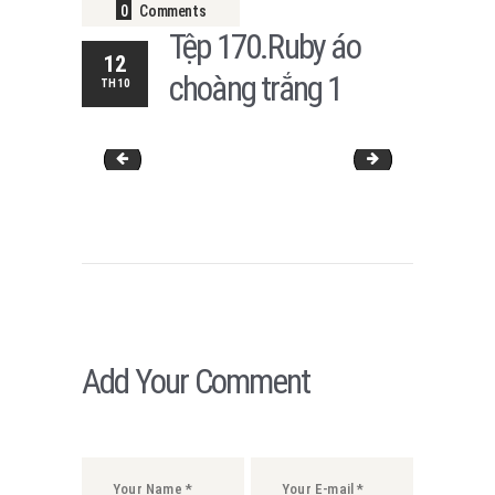
0
Comments
Tệp 170.Ruby áo
12
choàng trắng 1
TH10
Tệp 172.Ruby đen cúp ngực trơn L
Tệp 177. Ruby trắng 
Add Your Comment