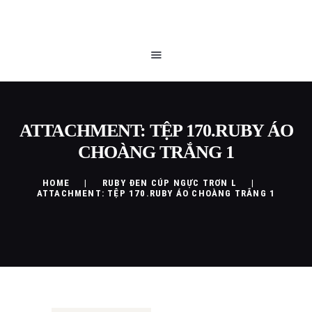
TRANG CHỦ
QUEEN BLOG
CỬA HÀNG
CHÍNH SÁCH
LIÊN HỆ
ATTACHMENT: TỆP 170.RUBY ÁO
CHOÀNG TRẮNG 1
HOME
RUBY ĐEN CÚP NGỰC TRƠN L
ATTACHMENT: TỆP 170.RUBY ÁO CHOÀNG TRẮNG 1