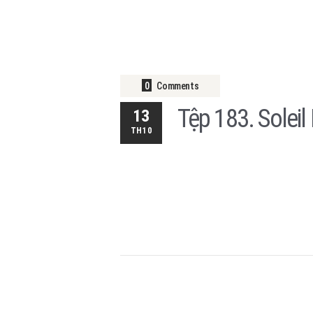
0
Comments
Tệp 183. Solei
13
TH10