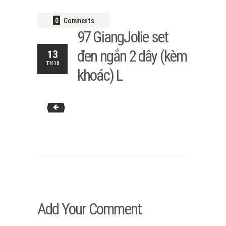
0
Comments
97 GiangJolie set
đen ngắn 2 dây (kèm
13
TH10
khoác) L
21.Áo khoác đen ngắn GiangJolie
Add Your Comment