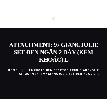
TRANG CHỦ
QUEEN BLOG
CỬA HÀNG
CHÍNH SÁCH
LIÊN HỆ
ATTACHMENT: 97 GIANGJOLIE
SET ĐEN NGẮN 2 DÂY (KÈM
KHOÁC) L
HOME
ÁO KHOÁC ĐEN CROPTOP TRƠN GIANGJOLIE
ATTACHMENT: 97 GIANGJOLIE SET ĐEN NGẮN 2...