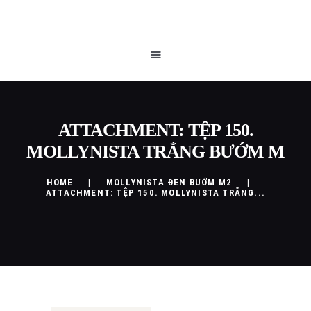
TRANG CHỦ
QUEEN BLOG
CỬA HÀNG
CHÍNH SÁCH
LIÊN HỆ
ATTACHMENT: TỆP 150.
MOLLYNISTA TRẮNG BƯỚM M
HOME
MOLLYNISTA ĐEN BƯỚM M2
ATTACHMENT: TỆP 150. MOLLYNISTA TRẮNG...