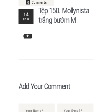
0
Comments
Tệp 150. Mollynista
14
trắng bướm M
TH10
Tệp 149. Mollynista đen bướm M2
Add Your Comment