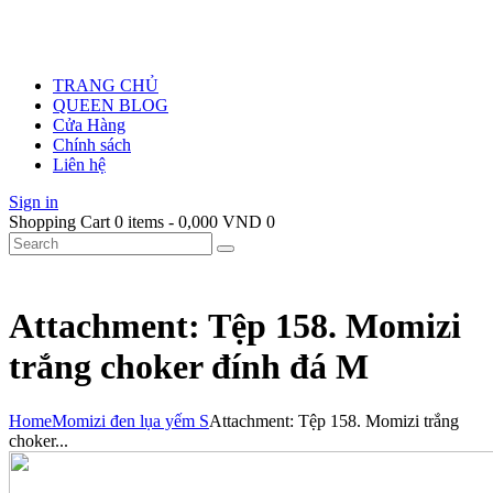
TRANG CHỦ
QUEEN BLOG
Cửa Hàng
Chính sách
Liên hệ
Sign in
Shopping Cart
0 items
-
0,000 VND
0
Attachment: Tệp 158. Momizi
trắng choker đính đá M
Home
Momizi đen lụa yếm S
Attachment: Tệp 158. Momizi trắng
choker...