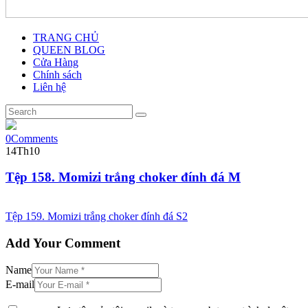
TRANG CHỦ
QUEEN BLOG
Cửa Hàng
Chính sách
Liên hệ
0
Comments
14
Th10
Tệp 158. Momizi trắng choker đính đá M
Tệp 159. Momizi trắng choker đính đá S2
Add Your Comment
Name
E-mail