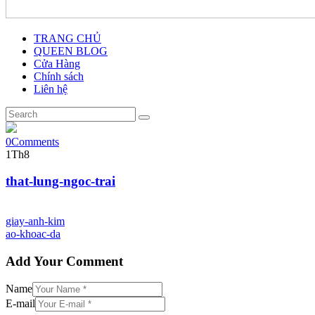
TRANG CHỦ
QUEEN BLOG
Cửa Hàng
Chính sách
Liên hệ
0
Comments
1
Th8
that-lung-ngoc-trai
giay-anh-kim
ao-khoac-da
Add Your Comment
Name
E-mail