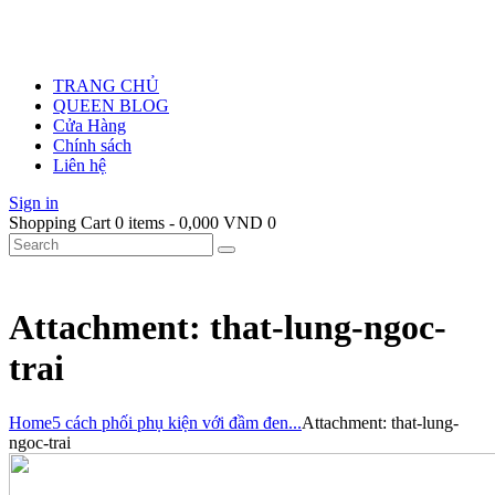
TRANG CHỦ
QUEEN BLOG
Cửa Hàng
Chính sách
Liên hệ
Sign in
Shopping Cart
0 items
-
0,000 VND
0
Attachment: that-lung-ngoc-
trai
Home
5 cách phối phụ kiện với đầm đen...
Attachment: that-lung-
ngoc-trai