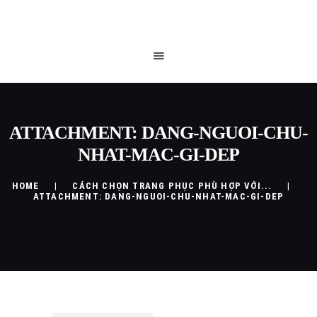
TRANG CHỦ
QUEEN BLOG
CỬA HÀNG
CHÍNH SÁCH
LIÊN HỆ
ATTACHMENT: DANG-NGUOI-CHU-
NHAT-MAC-GI-DEP
HOME
CÁCH CHỌN TRANG PHỤC PHÙ HỢP VỚI...
ATTACHMENT: DANG-NGUOI-CHU-NHAT-MAC-GI-DEP