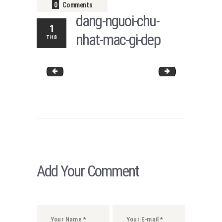
0
Comments
dang-nguoi-chu-
1
nhat-mac-gi-dep
TH8
dang-nguoi-qua-le-mac-the-nao
than-hinh-dong-ho-ca
Add Your Comment