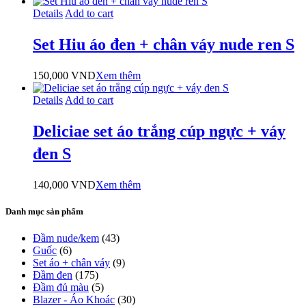
Details
Add to cart
Set Hiu áo đen + chân váy nude ren S
150,000
VND
Xem thêm
Details
Add to cart
Deliciae set áo trắng cúp ngực + váy
đen S
140,000
VND
Xem thêm
Danh mục sản phẩm
Đầm nude/kem
(43)
Guốc
(6)
Set áo + chân váy
(9)
Đầm đen
(175)
Đầm đủ màu
(5)
Blazer - Áo Khoác
(30)