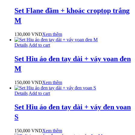
Set Flane đầm + khoác croptop trắng
M
130,000
VND
Xem thêm
Details
Add to cart
Set Hiu áo đen tay dài + váy voan đen
M
150,000
VND
Xem thêm
Details
Add to cart
Set Hiu áo đen tay dài + váy đen voan
S
150,000
VND
Xem thêm