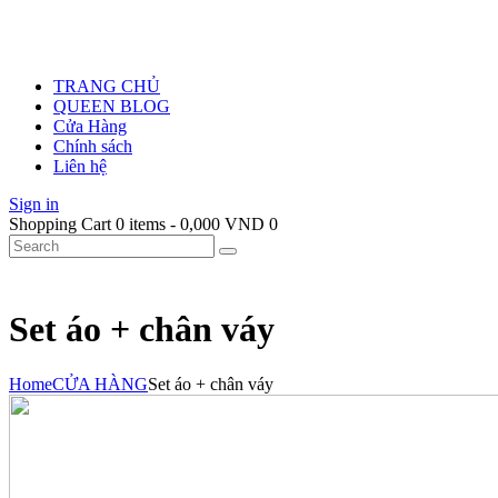
TRANG CHỦ
QUEEN BLOG
Cửa Hàng
Chính sách
Liên hệ
Sign in
Shopping Cart
0 items
-
0,000 VND
0
Set áo + chân váy
Home
CỬA HÀNG
Set áo + chân váy