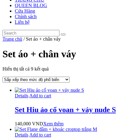
QUEEN BLOG
Cửa Hàng
Chính sách
Liên hệ
Trang chủ
/ Set áo + chân váy
Set áo + chân váy
Đã
Hiển thị tất cả 9 kết quả
sắp
xếp
theo
mức
Details
Add to cart
độ
phổ
biến
Set Hiu áo cổ voan + váy nude S
140,000
VND
Xem thêm
Details
Add to cart