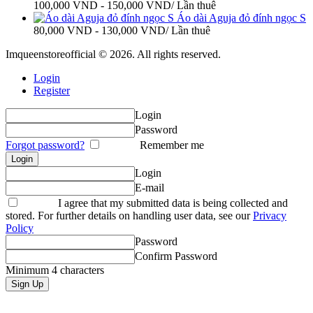
100,000
VND
-
150,000
VND
/ Lần thuê
Áo dài Aguja đỏ đính ngọc S
80,000
VND
-
130,000
VND
/ Lần thuê
Imqueenstoreofficial © 2026. All rights reserved.
Login
Register
Login
Password
Forgot password?
Remember me
Login
E-mail
I agree that my submitted data is being collected and
stored. For further details on handling user data, see our
Privacy
Policy
Password
Confirm Password
Minimum 4 characters