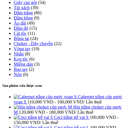
Giày cao gót
(54)
Túi xách
(39)
Đầm trắng
(86)
Đầm hồng
(9)
Áo dài
(49)
Đầm đỏ
(15)
Cài tóc
(11)
Bông tai
(24)
Choker - Dây chuyền
(22)
Vòng tay
(19)
Nhẫn
(8)
Kẹp tóc
(6)
Miếng dán
(3)
Bao tay
(2)
Nón
(0)
Sản phẩm vừa được xem
Cabernet trắng cúp ngực
voan S
110,000
VND
-
160,000
VND
/ Lần thuê
Hiu trắng choker cúp ngực
M
120,000
VND
-
180,000
VND
/ Lần thuê
Ceci trắng trễ vai S
100,000
VND
-
150,000
VND
/ Lần thuê
Ceci trắng trễ vai L
100,000
VND
-