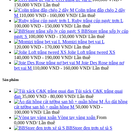
150,000
VND
/ Lần thuê
Colin trắng đắp chéo 2 dây
M
110,000
VND
-
160,000
VND
/ Lần thuê
Ruby trắng cúp ngực trơn L
100,000
VND
-
150,000
VND
/ Lần thuê
BBStore trắng xếp ly cúp
ngực S
100,000
VND
-
150,000
VND
/ Lần thuê
Momizi trắng bẹt vai L
120,000
VND
-
170,000
VND
/ Lần thuê
Jolie Loft trắng tweed XS
140,000
VND
-
190,000
VND
/ Lần thuê
Joie Des Rose trắng nơ
bẹt vai M
110,000
VND
-
160,000
VND
/ Lần thuê
Sản phẩm
Túi xáck C&K trắng quai
đan
35,000
VND
-
80,000
VND
/ Lần thuê
Áo dài hồng
cát tường san hô + quần hồng M
50,000
VND
-
100,000
VND
/ Lần thuê
Vòng tay vàng xoắn
From
0,000
VND
/ Lần thuê
BBStore đen trơn xẻ tà S