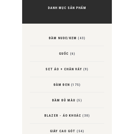
DANH MỤC SẢN PHẨM
ĐẦM NUDE/KEM
(43)
GUỐC
(6)
SET ÁO + CHÂN VÁY
(9)
ĐẦM ĐEN
(175)
ĐẦM ĐỦ MÀU
(5)
BLAZER - ÁO KHOÁC
(30)
GIÀY CAO GÓT
(54)