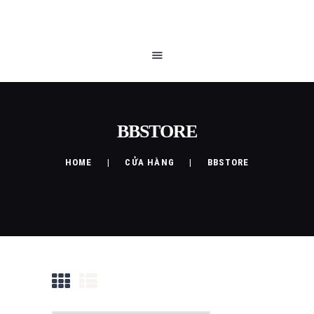
TRANG CHỦ
QUEEN BLOG
CỬA HÀNG
CHÍNH SÁCH
LIÊN HỆ
BBSTORE
HOME
CỬA HÀNG
BBSTORE