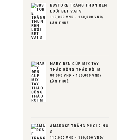
BBSTORE TRẮNG THUN REN
LƯỚI BẸT VAI S
110,000
VND
-
160,000
VND
/
LẦN THUÊ
NARY ĐEN CÚP MIX TAY
THÁO BỒNG THÁO RỜI M
80,000
VND
-
130,000
VND
/
LẦN THUÊ
AMAROSE TRẮNG PHỐI 2 NƠ
S
110,000
VND
-
160,000
VND
/