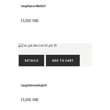
Cao gót bạc nơ đính đá 37
35,000
VND
DETAILS
ADD TO CART
Cao gót đen trơn hở gót 39
35,000
VND