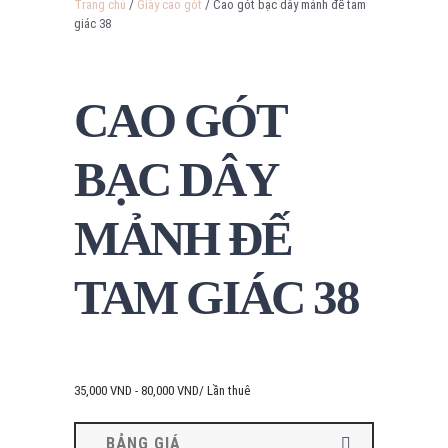
Trang chủ
/
Giày cao gót
/ Cao gót bạc dây mảnh đế tam
giác 38
CAO GÓT
BẠC DÂY
MẢNH ĐẾ
TAM GIÁC 38
35,000
VND
-
80,000
VND
/ Lần thuê
BẢNG GIÁ