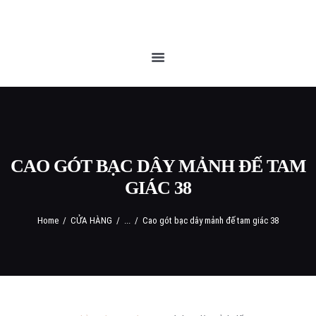
TRANG CHỦ
QUEEN BLOG
CỬA HÀNG
CHÍNH SÁCH
LIÊN HỆ
CAO GÓT BẠC DÂY MẢNH ĐẾ TAM
GIÁC 38
Home
CỬA HÀNG
...
Cao gót bạc dây mảnh đế tam giác 38